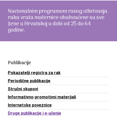
Kontakt
Nacionalnim programom ranog otkrivanja
raka vrata maternice obuhvaćene su sve
Pitajte nas
žene u Hrvatskoj u dobi od 25 do 64
godine.
Traži...
Publikacije
Pokazatelji registra za rak
Periodične publikacije
Stručni skupovi
Informativno-promotivni materijali
Internetske poveznice
Druge publikacije i e-učenje