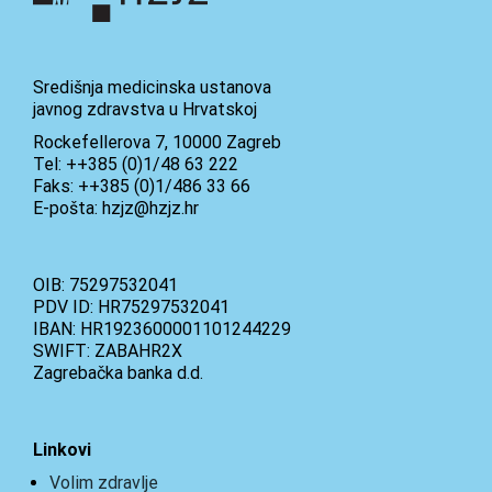
Središnja medicinska ustanova
javnog zdravstva u Hrvatskoj
Rockefellerova 7, 10000 Zagreb
Tel: ++385 (0)1/48 63 222
Faks: ++385 (0)1/486 33 66
E-pošta: hzjz@hzjz.hr
OIB: 75297532041
PDV ID: HR75297532041
IBAN: HR1923600001101244229
SWIFT: ZABAHR2X
Zagrebačka banka d.d.
Linkovi
Volim zdravlje