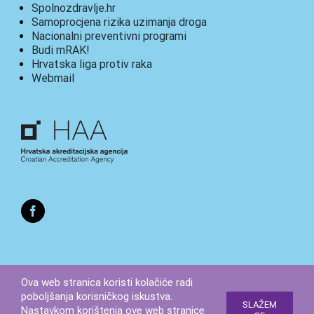
Spolnozdravlje.hr
Samoprocjena rizika uzimanja droga
Nacionalni preventivni programi
Budi mRAK!
Hrvatska liga protiv raka
Webmail
Ova web stranica koristi kolačiće radi
poboljšanja korisničkog iskustva.
SLAŽEM
Copyright 2023 |
Nacionalni program ranog otkrivanja raka
Nastavkom korištenja ove web stranice