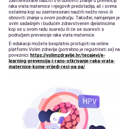
zainteresirane naučiti i/ili obnoviti znanje o prevenciji
raka vrata maternice i njegovih predstadija, ali i svima
ostalima koji su zainteresirani naučiti nešto novo ili
obnoviti znanje u ovom području. Također, namijenjen je
svim sadašnjim i budućim zdravstvenim djelatnicima
koji se u svom radu susreću ili će se susresti s
područjem prevencije raka vrata maternice.
E-edukaciji možete besplatno pristupiti na online
platformi Volim zdravlje (potrebno je registrirati se) na
poveznici:
https://volimzdravlje.hr/tecajevi/e-
learning-prevencija-i-rano-otkrivanje-raka-vrata-
maternice-kome-vrijedi-reci-pa-pa/