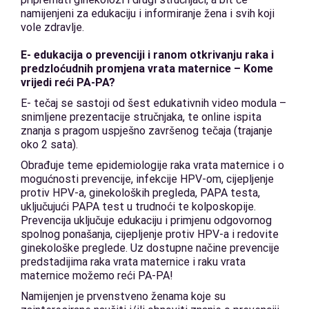
namijenjeni za edukaciju i informiranje žena i svih koji
vole zdravlje.
E- edukacija o prevenciji i ranom otkrivanju raka i
predzloćudnih promjena vrata maternice – Kome
vrijedi reći PA-PA?
E- tečaj se sastoji od šest edukativnih video modula –
snimljene prezentacije stručnjaka, te online ispita
znanja s pragom uspješno završenog tečaja (trajanje
oko 2 sata).
Obrađuje teme epidemiologije raka vrata maternice i o
mogućnosti prevencije, infekcije HPV-om, cijepljenje
protiv HPV-a, ginekoloških pregleda, PAPA testa,
uključujući PAPA test u trudnoći te kolposkopije.
Prevencija uključuje edukaciju i primjenu odgovornog
spolnog ponašanja, cijepljenje protiv HPV-a i redovite
ginekološke preglede. Uz dostupne načine prevencije
predstadijima raka vrata maternice i raku vrata
maternice možemo reći PA-PA!
Namijenjen je prvenstveno ženama koje su