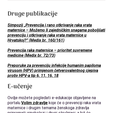
Druge publikacije
Simpozij „Prevencija i rano otkrivanje raka vrata
maternice – Možemo li zajedničkim snagama poboljšati
prevenciju i otkrivanje raka vrata maternice u
Hrvatskoj?” (Medix br. 160/161)
Prevencija raka maternice – prioritet suvremene
medicine (Medix br. 72/73)
Preporuke za prevenciju infekcije humanim papiloma
virusom (HPV) primjenom četverovalentnog cjepiva
protiv HPV-a tip 6, 11, 16, 18
E-učenje
Ovdje možete pogledati e-edukacije objavljene na
portalu
Volim zdravlje
koje će o prevenciji raka vrata
maternice i drugim temama ženskoga zdravlja
pripremati ginekolozi i drugi stručnjaci, a bit će